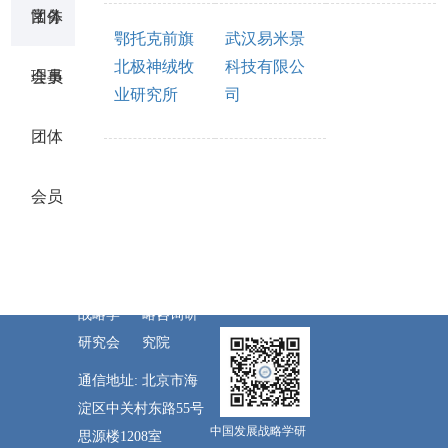
团体
常务
鄂托克前旗
武汉易米景
北极神绒牧
科技有限公
会员
理事
业研究所
司
团体
会员
版权所
挂靠单位:
有: 中
中国科学
国发展
院科技战
战略学
略咨询研
研究会
究院
通信地址: 北京市海
淀区中关村东路55号
中国发展战略学研
思源楼1208室